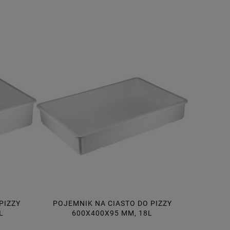
PIZZY
POJEMNIK NA PRODUKTY SYPKIE 102L,
POJEMNIK
L
NA KÓŁKACH, Z SZUFELKĄ