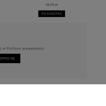
393,90 zł
DO KOSZYKA
j w Polityce prywatności.
ZAPISZ SIĘ
AKT
TEL: 664-028-239