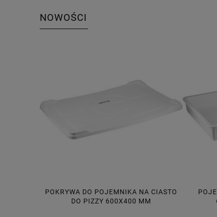
NOWOŚCI
A CIASTO
POJEMNIK NA CIASTO DO PIZZY
POJE
MM
600X400X75 MM, 14L