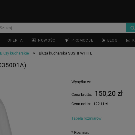
OFERTA
NOWOŚCI
PROMOCJE
BLOG
K
»
Bluzy kucharskie
Bluza kucharska SUSHI WHITE
035001A)
Wysyłka w:
150,20 zł
Cena brutto:
Cena netto:
122,11 zł
Tabela rozmiarów
*
Rozmiar: