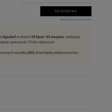
DO KOSZYKA
dodaj do przechowalni
ta
Egochef
w dniach
28 lipca–23 sierpnia
, realizacja
rpnia i potrwa do 10 dni roboczych.
naczonych wysyłką
24 h
, które będą realizowane bez