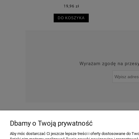
30,50 zł
DO KOSZYKA
Wyrażam zgodę na przesył
O NAS
NOWOŚCI
Dbamy o Twoją prywatność
INFORMACJE
Aby móc dostarczać Ci jeszcze lepsze treści i oferty dostosowane do Twoi