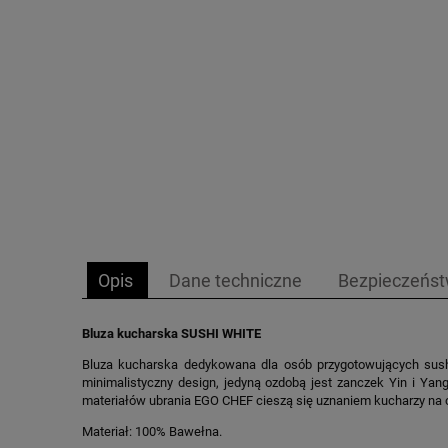
Opis
Dane techniczne
Bezpieczeńs
Bluza kucharska SUSHI WHITE
Bluza kucharska dedykowana dla osób przygotowujących sushi
minimalistyczny design, jedyną ozdobą jest zanczek Yin i Y
materiałów ubrania EGO CHEF cieszą się uznaniem kucharzy na 
Materiał: 100% Bawełna.