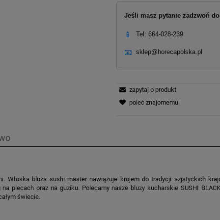
Jeśli masz pytanie zadzwoń do 
📱
Tel: 664-028-239
📧
sklep@horecapolska.pl
zapytaj o produkt
poleć znajomemu
two
. Włoska bluza sushi master nawiązuje krojem do tradycji azjatyckich kraj
ang na plecach oraz na guziku. Polecamy nasze bluzy kucharskie SUSHI BLA
całym świecie.