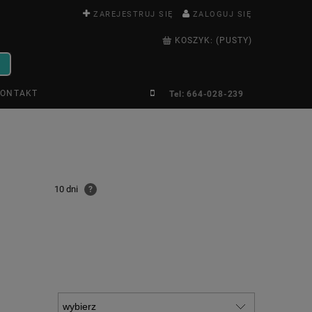
ZAREJESTRUJ SIĘ
ZALOGUJ SIĘ
KOSZYK:
(PUSTY)
ONTAKT
Tel: 664-028-239
10 dni
?