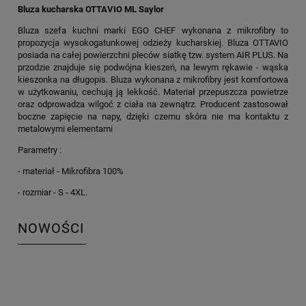
Bluza kucharska OTTAVIO ML Saylor
Bluza szefa kuchni marki EGO CHEF wykonana z mikrofibry to
propozycja wysokogatunkowej odzieży kucharskiej. Bluza OTTAVIO
posiada na całej powierzchni pleców siatkę tzw. system AIR PLUS. Na
przodzie znajduje się podwójna kieszeń, na lewym rękawie - wąska
kieszonka na długopis. Bluza wykonana z mikrofibry jest komfortowa
w użytkowaniu, cechują ją lekkość. Materiał przepuszcza powietrze
oraz odprowadza wilgoć z ciała na zewnątrz. Producent zastosował
boczne zapięcie na napy, dzięki czemu skóra nie ma kontaktu z
metalowymi elementami
Parametry :
- materiał - Mikrofibra 100%
- rozmiar - S - 4XL.
NOWOŚCI