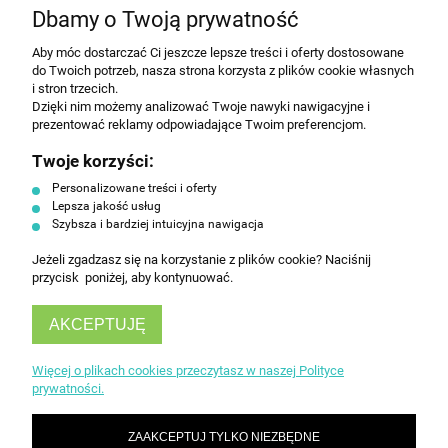
Dbamy o Twoją prywatność
Aby móc dostarczać Ci jeszcze lepsze treści i oferty dostosowane
Wyrażam zgodę na przesyłanie informacji
do Twoich potrzeb, nasza strona korzysta z plików cookie własnych
handlowej na poniższy adres email. Więcej w
i stron trzecich.
Polityce prywatności.
Dzięki nim możemy analizować Twoje nawyki nawigacyjne i
prezentować reklamy odpowiadające Twoim preferencjom.
Twoje korzyści:
ZAPISZ SIĘ
Personalizowane treści i oferty
Lepsza jakość usług
Szybsza i bardziej intuicyjna nawigacja
Jeżeli zgadzasz się na korzystanie z plików cookie? Naciśnij
przycisk poniżej, aby kontynuować.
AKCEPTUJĘ
INFORMACJE
Więcej o plikach cookies przeczytasz w naszej Polityce
prywatności.
OBSŁUGA KLIENTA
ZAAKCEPTUJ TYLKO NIEZBĘDNE