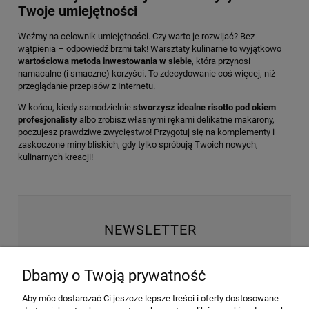
Twoje umiejętności
Weźmy na celownik umiejętności. Czy warto je rozwijać? Bez
wątpienia – odpowiedź brzmi tak! Warsztaty kulinarne to wyjątkowo
wartościowa metoda inwestowania w siebie
, która przynosi
namacalne (i smaczne) korzyści. To zdecydowanie coś więcej, niż
przeglądanie przepisów z Internetu.
W końcu, kiedy samodzielnie
stworzysz idealne risotto pod okiem
profesjonalisty
albo zrobisz własnymi rękami delikatne makarony,
poczujesz prawdziwe zwycięstwo! Przygotuj się na komplementy i
zaskoczone miny bliskich, gdy tylko spróbują Twoich nowych,
kulinarnych kreacji!
NEWSLETTER
Wyrażam zgodę na przesyłanie informacji
Dbamy o Twoją prywatność
handlowej na poniższy adres email. Więcej w
Polityce prywatności.
Aby móc dostarczać Ci jeszcze lepsze treści i oferty dostosowane