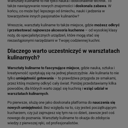
Warsztaty kulinarne to nie tylko nauka i doskonalenie technik. To
także nawiązywanie nowych znajomości i
doskonała zabawa
. W
końcu, co może być lepszego od śmiechu, nauki i jedzenia w
towarzystwie innych pasjonatów kulinariów?
Wreszcie, warsztaty kulinarne to także miejsce, gdzie
możesz odkryć
i przetestować najnowsze akcesoria kuchenne
– od wysokiej klasy
noży, do specjalistycznych urządzeń, które mogą stać się
niezastąpionymi narzędziami w Twojej codziennej kuchni.
Dlaczego warto uczestniczyć w warsztatach
kulinarnych?
Warsztaty kulinarne to fascynujące miejsce
, gdzie nauka, sztuka i
kreatywność spotykają się na jednej płaszczyźnie. Ale kulinaria to nie
tylko
umiejętność gotowania
– to prawdziwa przygoda ze smakami,
przez którą możemy odkryć cały świat. Poniżej przedstawiamy kilka
powodów, dla których warto zająć się kuchnią i
wziąć udział w
warsztatach kulinarnych
.
Po pierwsze, służą one jako doskonała platforma do
nauczenia się
nowych umiejętności
. Bez względu na to, czy jesteś początkującym
kucharzem, czy już zajmujesz się tym na co dzień, zawsze jest coś
nowego do poznania. Warsztaty kulinarne to okazja do zdobycia
wiedzy z pierwszej ręki, od profesjonalistów.