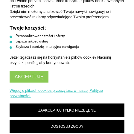
do Twoich potrzeb, nasza strona korzysta z plików cookie własnych
i stron trzecich.
Dzięki nim możemy analizować Twoje nawyki nawigacyjne i
prezentować reklamy odpowiadające Twoim preferencjom.
ZAPISZ SIĘ
Twoje korzyści:
Personalizowane treści i oferty
Lepsza jakość usług
Szybsza i bardziej intuicyjna nawigacja
Jeżeli zgadzasz się na korzystanie z plików cookie? Naciśnij
przycisk poniżej, aby kontynuować.
INFORMACJE
AKCEPTUJĘ
OBSŁUGA KLIENTA
Więcej o plikach cookies przeczytasz w naszej Polityce
prywatności.
ZAAKCEPTUJ TYLKO NIEZBĘDNE
DOSTOSUJ ZGODY