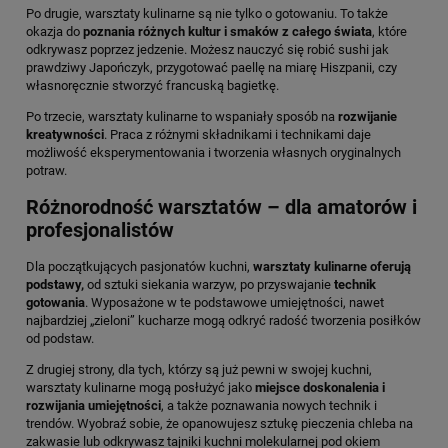
Po drugie, warsztaty kulinarne są nie tylko o gotowaniu. To także
okazja do
poznania różnych kultur i smaków z całego świata
, które
odkrywasz poprzez jedzenie. Możesz nauczyć się robić sushi jak
prawdziwy Japończyk, przygotować paellę na miarę Hiszpanii, czy
własnoręcznie stworzyć francuską bagietkę.
Po trzecie, warsztaty kulinarne to wspaniały sposób na
rozwijanie
kreatywności
. Praca z różnymi składnikami i technikami daje
możliwość eksperymentowania i tworzenia własnych oryginalnych
potraw.
Różnorodność warsztatów – dla amatorów i
profesjonalistów
Dla początkujących pasjonatów kuchni,
warsztaty kulinarne oferują
podstawy,
od sztuki siekania warzyw, po przyswajanie
technik
gotowania
. Wyposażone w te podstawowe umiejętności, nawet
najbardziej „zieloni” kucharze mogą odkryć radość tworzenia posiłków
od podstaw.
Z drugiej strony, dla tych, którzy są już pewni w swojej kuchni,
warsztaty kulinarne mogą posłużyć jako
miejsce doskonalenia i
rozwijania umiejętności
, a także poznawania nowych technik i
trendów. Wyobraź sobie, że opanowujesz sztukę pieczenia chleba na
zakwasie lub odkrywasz tajniki kuchni molekularnej pod okiem