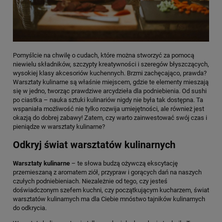
Pomyślcie na chwilę o cudach, które można stworzyć za pomocą
niewielu składników, szczypty kreatywności i szeregów błyszczących,
wysokiej klasy akcesoriów kuchennych. Brzmi zachęcająco, prawda?
Warsztaty kulinarne są właśnie miejscem, gdzie te elementy mieszają
się w jedno, tworząc prawdziwe arcydzieła dla podniebienia. Od sushi
po ciastka – nauka sztuki kulinariów nigdy nie była tak dostępna. Ta
wspaniała możliwość nie tylko rozwija umiejętności, ale również jest
okazją do dobrej zabawy! Zatem, czy warto zainwestować swój czas i
pieniądze w warsztaty kulinarne?
Odkryj świat warsztatów kulinarnych
Warsztaty kulinarne
– te słowa budzą ożywczą ekscytację
przemieszaną z aromatem ziół, przypraw i gorących dań na naszych
czułych podniebieniach. Niezależnie od tego, czy jesteś
doświadczonym szefem kuchni, czy początkującym kucharzem, świat
warsztatów kulinarnych ma dla Ciebie mnóstwo tajników kulinarnych
do odkrycia.