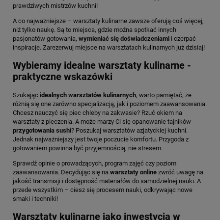
prawdziwych mistrzów kuchni!
A co najważniejsze – warsztaty kulinarne zawsze oferują coś więcej,
niż tylko naukę. Są to miejsca, gdzie można spotkać innych
pasjonatów gotowania,
wymieniać się doświadczeniami
i czerpać
inspiracje. Zarezerwuj miejsce na warsztatach kulinarnych już dzisiaj!
Wybieramy idealne warsztaty kulinarne -
praktyczne wskazówki
Szukając
idealnych warsztatów kulinarnych
, warto pamiętać, że
różnią się one zarówno specjalizacją, jak i poziomem zaawansowania.
Chcesz nauczyć się piec chleby na zakwasie? Rzuć okiem na
warsztaty z pieczenia. A może marzy Ci się opanowanie tajników
przygotowania sushi
? Poszukaj warsztatów azjatyckiej kuchni.
Jednak najważniejszy jest twoje poczucie komfortu. Przygoda z
gotowaniem powinna być przyjemnością, nie stresem.
Sprawdź opinie o prowadzących, program zajęć czy poziom
zaawansowania. Decydując się na
warsztaty online
zwróć uwagę na
jakość transmisji i dostępność materiałów do samodzielnej nauki. A
przede wszystkim – ciesz się procesem nauki, odkrywając nowe
smaki i techniki!
Warsztaty kulinarne jako inwestycja w