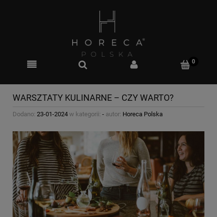
WARSZTATY KULINARNE – CZY WARTO?
Dodano:
23-01-2024
w kategorii:
-
autor:
Horeca Polska