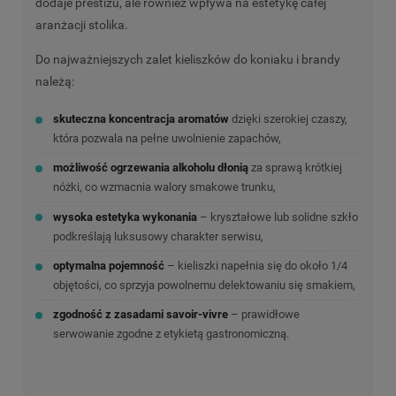
dodaje prestiżu, ale również wpływa na estetykę całej
aranżacji stolika.
Do najważniejszych zalet kieliszków do koniaku i brandy
należą:
skuteczna koncentracja aromatów
dzięki szerokiej czaszy,
która pozwala na pełne uwolnienie zapachów,
możliwość ogrzewania alkoholu dłonią
za sprawą krótkiej
nóżki, co wzmacnia walory smakowe trunku,
wysoka estetyka wykonania
– kryształowe lub solidne szkło
podkreślają luksusowy charakter serwisu,
optymalna pojemność
– kieliszki napełnia się do około 1/4
objętości, co sprzyja powolnemu delektowaniu się smakiem,
zgodność z zasadami savoir-vivre
– prawidłowe
serwowanie zgodne z etykietą gastronomiczną.