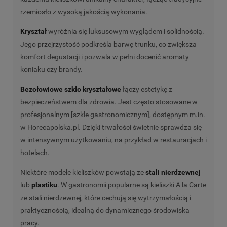
rzemiosło z wysoką jakością wykonania.
Kryształ
wyróżnia się luksusowym wyglądem i solidnością.
Jego przejrzystość podkreśla barwę trunku, co zwiększa
komfort degustacji i pozwala w pełni docenić aromaty
koniaku czy brandy.
Bezołowiowe szkło kryształowe
łączy estetykę z
bezpieczeństwem dla zdrowia. Jest często stosowane w
profesjonalnym [szkle gastronomicznym], dostępnym m.in.
w Horecapolska.pl. Dzięki trwałości świetnie sprawdza się
w intensywnym użytkowaniu, na przykład w restauracjach i
hotelach.
Niektóre modele kieliszków powstają ze
stali nierdzewnej
lub
plastiku
. W gastronomii popularne są kieliszki A la Carte
ze stali nierdzewnej, które cechują się wytrzymałością i
praktycznością, idealną do dynamicznego środowiska
pracy.