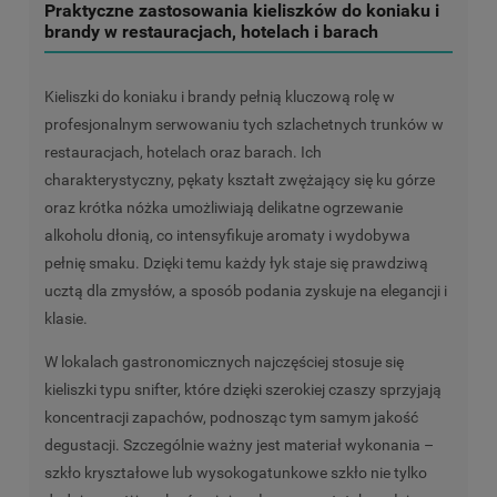
Praktyczne zastosowania kieliszków do koniaku i
brandy w restauracjach, hotelach i barach
Kieliszki do koniaku i brandy pełnią kluczową rolę w
profesjonalnym serwowaniu tych szlachetnych trunków w
restauracjach, hotelach oraz barach. Ich
charakterystyczny, pękaty kształt zwężający się ku górze
oraz krótka nóżka umożliwiają delikatne ogrzewanie
alkoholu dłonią, co intensyfikuje aromaty i wydobywa
pełnię smaku. Dzięki temu każdy łyk staje się prawdziwą
ucztą dla zmysłów, a sposób podania zyskuje na elegancji i
klasie.
W lokalach gastronomicznych najczęściej stosuje się
kieliszki typu snifter, które dzięki szerokiej czaszy sprzyjają
koncentracji zapachów, podnosząc tym samym jakość
degustacji. Szczególnie ważny jest materiał wykonania –
szkło kryształowe lub wysokogatunkowe szkło nie tylko