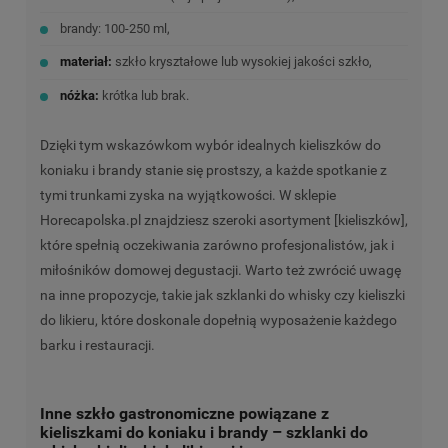
brandy: 100-250 ml,
materiał:
szkło kryształowe lub wysokiej jakości szkło,
nóżka:
krótka lub brak.
Dzięki tym wskazówkom wybór idealnych kieliszków do
koniaku i brandy stanie się prostszy, a każde spotkanie z
tymi trunkami zyska na wyjątkowości. W sklepie
Horecapolska.pl znajdziesz szeroki asortyment [kieliszków],
które spełnią oczekiwania zarówno profesjonalistów, jak i
miłośników domowej degustacji. Warto też zwrócić uwagę
na inne propozycje, takie jak szklanki do whisky czy kieliszki
do likieru, które doskonale dopełnią wyposażenie każdego
barku i restauracji.
Inne szkło gastronomiczne powiązane z
kieliszkami do koniaku i brandy – szklanki do