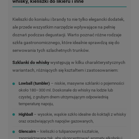
whisky, kieliszki do likieru i inne
Kieliszki do koniaku i brandy to nie tylko elegancki dodatek,
ale przede wszystkim narzędzie wpływające na pełnię
doznań podczas degustacji. Warto poznać różne rodzaje
szkła gastronomicznego, które idealnie sprawdzą się do
serwowania tych szlachetnych trunków.
Szklanki do whisky
występują w kilku charakterystycznych
wariantach, różniących się kształtem i zastosowaniem:
Lowball (tumbler)
– niskie, masywne szklanki o pojemności
około 180–300 ml. Doskonałe do whisky na lodzie lub
czystej, z grubym dnem utrzymującym odpowiednią
temperaturę napoju,
Highball
– wysokie, wąskie szkło idealne do koktajli z whisky
oraz orzeźwiających napojów gazowanych,
Glencairn
– kieliszki o tulipanowym kształcie,
zaprojektowane tak, aby skoncentrować aromaty alkoholu i