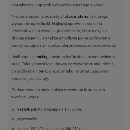
charakterowi i sposobowi spożywania tego alkoholu.
Nie bez znaczenia pozostaje także
materiał
, z którego
wykonane są kieliszki. Najlepiej sprawdza się szkło
kryształowe lub wysokiej jakości szkło, które nie tylko
dodaje elegancji, ale także umożliwia pełne podziwianie
barwy napoju dzięki doskonałej przepuszczalności światła.
Jeśli chodzi o
nóżkę
, powinna być krótka lub całkowicie jej
brak. Taka konstrukcja ułatwia ogrzewanie trunku dłonią,
co podkreśla intensywność smaku i aromatu zarówno
koniaku, jak i brandy.
Podsumowując najważniejsze cechy, na które warto
zwrócić uwagę:
kształt:
pękaty, zwężający się ku górze,
pojemność:
koniak: 150-400 ml (najlepiej 200-250 ml),