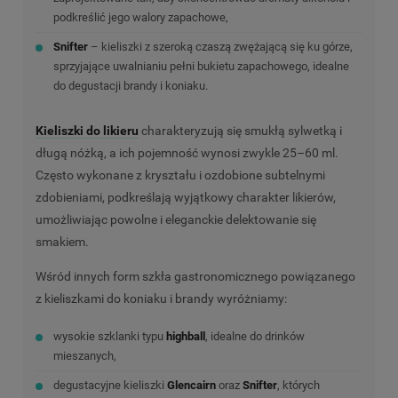
podkreślić jego walory zapachowe,
Snifter
– kieliszki z szeroką czaszą zwężającą się ku górze,
sprzyjające uwalnianiu pełni bukietu zapachowego, idealne
do degustacji brandy i koniaku.
Kieliszki do likieru
charakteryzują się smukłą sylwetką i
długą nóżką, a ich pojemność wynosi zwykle 25–60 ml.
Często wykonane z kryształu i ozdobione subtelnymi
zdobieniami, podkreślają wyjątkowy charakter likierów,
umożliwiając powolne i eleganckie delektowanie się
smakiem.
Wśród innych form szkła gastronomicznego powiązanego
z kieliszkami do koniaku i brandy wyróżniamy:
wysokie szklanki typu
highball
, idealne do drinków
mieszanych,
degustacyjne kieliszki
Glencairn
oraz
Snifter
, których