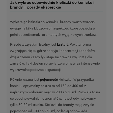
Jak wybrać odpowiednie kieliszki do koniaku i
brandy – porady eksperckie
Wybierając kieliszki do koniaku i brandy, warto zwrócić
uwagę na kilka kluczowych aspektów, które pozwolą w
pełni docenić smak i aromat tych wyjątkowych trunków.
Przede wszystkim istotny jest
kształt
. Pękata forma
zwężająca się ku górze sprzyja koncentracji zapachów,
dzięki czemu każdy łyk staje się prawdziwą ucztą dla
zmysłów. Taki design sprawia, że aromaty są intensywniej
wyczuwalne podczas degustacji.
Równie ważna jest
pojemność
kieliszka. W przypadku
koniaku optymalny zakres to od 150 do 400 ml, z
najlepszym wyborem między 200 a 250 ml. Pozwala to na
swobodne uwalnianie aromatów, nawet gdy nalewamy
tylko 30-50 ml trunku. Kieliszki do brandy mają zwykle
pojemność od 100 do 250 ml, co lepiej odpowiada