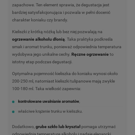
zapachowe. Ten element sprawia, że degustacja jest
bardziej satysfakcjonująca i pozwala w pełni docenić
charakter koniaku czy brandy.
Kieliszki z krótką nóżką lub bez niej pozwalają na
ogrzewanie alkoholu dłonią
. Taka praktyka podkreśla
smak i aromat trunku, ponieważ odpowiednia temperatura
wydobywa jego unikalne cechy.
Ręczne ogrzewanie
to
istotny etap podczas degustacji.
Optymalna pojemność kieliszka do koniaku wynosi około
200-250 ml, natomiast kieliszki tulipanowe mają zwykle
100-180 ml. Taka wielkość zapewnia:
kontrolowane uwalnianie aromatów
,
właściwe krążenie trunku w kieliszku.
Dodatkowo,
grube szkło lub kryształ
pomaga utrzymać
odpowiednią temperaturę alkoholu i nadaje elegancki