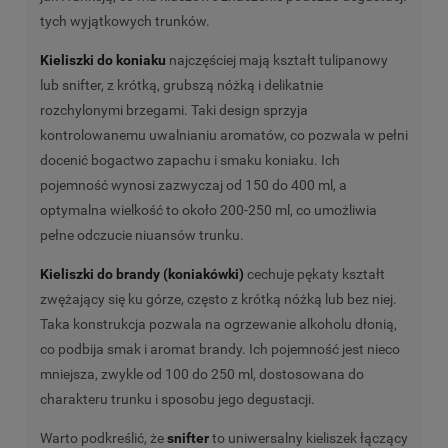
tych wyjątkowych trunków.
Kieliszki do koniaku
najczęściej mają kształt tulipanowy
lub snifter, z krótką, grubszą nóżką i delikatnie
rozchylonymi brzegami. Taki design sprzyja
kontrolowanemu uwalnianiu aromatów, co pozwala w pełni
docenić bogactwo zapachu i smaku koniaku. Ich
pojemność wynosi zazwyczaj od 150 do 400 ml, a
optymalna wielkość to około 200-250 ml, co umożliwia
pełne odczucie niuansów trunku.
Kieliszki do brandy (koniakówki)
cechuje pękaty kształt
zwężający się ku górze, często z krótką nóżką lub bez niej.
Taka konstrukcja pozwala na ogrzewanie alkoholu dłonią,
co podbija smak i aromat brandy. Ich pojemność jest nieco
mniejsza, zwykle od 100 do 250 ml, dostosowana do
charakteru trunku i sposobu jego degustacji.
Warto podkreślić, że
snifter
to uniwersalny kieliszek łączący