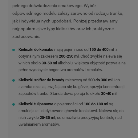
pełnego doświadczenia smakowego. Wybór
odpowiedniego modelu zależy zarówno od rodzaju trunku,
jak i indywidualnych upodobań. Poniżej przedstawiamy
najpopularniejsze typy kieliszków oraz ich praktyczne
zastosowanie:
Kieliszki do koniaku
mają pojemność od
150 do 400 ml
, z
optymalnym zakresem
200-250 ml
. Choć zwykle nalewa się
w nich około
30-50 ml
alkoholu, większa objętość pozwala na
pełne wydobycie bogactwa aromatów i smaków.
Kieliszki snifter do brandy
mieszczą od
200 do 300 ml
. Ich
szeroka czasza, zwężająca się ku górze, sprzyja koncentracji
zapachów trunku. Standardowa porcja to około
30-40 ml
.
Kieliszki tulipanowe
o pojemności od
100 do 180 ml
są
smuklejsze i dedykowane głównie koniakowi. Nalewa się do
nich zwykle
25-35 ml
, co umożliwia precyzyjną kontrolę nad
uwalnianiem aromatów.