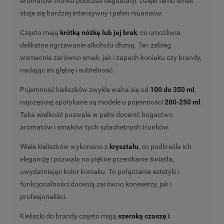
aromatów trunku podczas degustacji. Dzięki temu smak
staje się bardziej intensywny i pełen niuansów.
Często mają
krótką nóżkę lub jej brak
, co umożliwia
delikatne ogrzewanie alkoholu dłonią. Ten zabieg
wzmacnia zarówno smak, jak i zapach koniaku czy brandy,
nadając im głębię i subtelność.
Pojemność kieliszków zwykle waha się od
100 do 350 ml
,
najczęściej spotykane są modele o pojemności
200-250 ml
.
Taka wielkość pozwala w pełni docenić bogactwo
aromatów i smaków tych szlachetnych trunków.
Wiele kieliszków wykonano z
kryształu
, co podkreśla ich
elegancję i pozwala na piękne przenikanie światła,
uwydatniając kolor koniaku. To połączenie estetyki i
funkcjonalności docenią zarówno koneserzy, jak i
profesjonaliści.
Kieliszki do brandy często mają
szeroką czaszę i