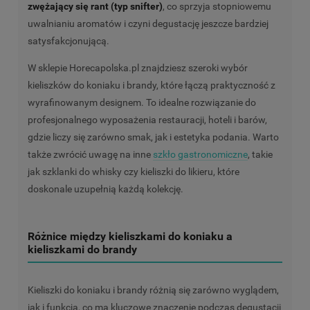
zwężający się rant (typ snifter)
, co sprzyja stopniowemu
uwalnianiu aromatów i czyni degustację jeszcze bardziej
satysfakcjonującą.
W sklepie Horecapolska.pl znajdziesz szeroki wybór
kieliszków do koniaku i brandy, które łączą praktyczność z
wyrafinowanym designem. To idealne rozwiązanie do
profesjonalnego wyposażenia restauracji, hoteli i barów,
gdzie liczy się zarówno smak, jak i estetyka podania. Warto
także zwrócić uwagę na inne
szkło gastronomiczne
, takie
jak szklanki do whisky czy kieliszki do likieru, które
doskonale uzupełnią każdą kolekcję.
Różnice między kieliszkami do koniaku a
kieliszkami do brandy
Kieliszki do koniaku i brandy różnią się zarówno wyglądem,
jak i funkcją, co ma kluczowe znaczenie podczas degustacji