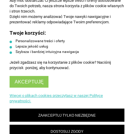
Aby móc dostarczać Ci jeszcze lepsze treści i oferty dostosowane
Wyrażam zgodę na przesyłanie informacji
do Twoich potrzeb, nasza strona korzysta z plików cookie własnych
handlowej na poniższy adres email. Więcej w
i stron trzecich.
Polityce prywatności.
Dzięki nim możemy analizować Twoje nawyki nawigacyjne i
prezentować reklamy odpowiadające Twoim preferencjom.
Twoje korzyści:
ZAPISZ SIĘ
Personalizowane treści i oferty
Lepsza jakość usług
Szybsza i bardziej intuicyjna nawigacja
Jeżeli zgadzasz się na korzystanie z plików cookie? Naciśnij
przycisk poniżej, aby kontynuować.
AKCEPTUJĘ
INFORMACJE
Więcej o plikach cookies przeczytasz w naszej Polityce
prywatności.
OBSŁUGA KLIENTA
ZAAKCEPTUJ TYLKO NIEZBĘDNE
DOSTOSUJ ZGODY