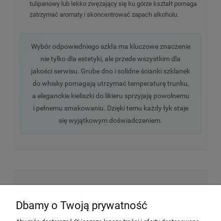
tulipanowy lub lekko zwężający się ku górze kształt pomaga
zatrzymać aromaty i skoncentrować zapach alkoholu.
Wybór odpowiedniego szkła ma kluczowe znaczenie
nie tylko dla estetyki, ale przede wszystkim dla
jakości serwisu. Grube dno i solidne ścianki szklanek
do whisky pomagają utrzymać temperaturę trunku,
a eleganckie kieliszki do likieru sprzyjają powolnemu
i pełnemu smakowaniu. Dzięki temu każdy łyk staje
się wyjątkowym doświadczeniem.
NEWSLETTER
Dbamy o Twoją prywatność