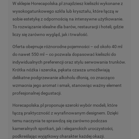
W sklepie Horecapolska.pl znajdziesz kieliszki wykonane z
wysokogatunkowego szkła lub kryształu, które łączą w
sobie estetykę z odpornością na intensywne użytkowanie.
To rozwiązanie idealne dla barów, restauracji i hoteli, gdzie
liczy się zarówno wygląd, jak i trwałość.
Oferta obejmuje różnorodne pojemności – od około 40 ml
do nawet 550 ml – co pozwala dopasować kieliszki do
indywidualnych preferencji oraz stylu serwowania trunków.
Krótka nóżka i szeroka, pękata czasza umożliwiają
delikatne podgrzewanie alkoholu dłonią, co znacząco
wzmacnia jego aromat i smak, stanowiąc ważny element
profesjonalnej degustacji.
Horecapolska.pl proponuje szeroki wybór modeli, które
łączą praktyczność z wyrafinowanym designem. Dzięki
temu naczynia te sprawdzą się zarówno podczas
kameralnych spotkań, jak i eleganckich uroczystości,
podkreślając wyjątkowy charakter każdej okazji.