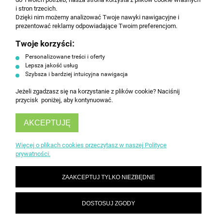
handlowej na poniższy adres email. Więcej w
i stron trzecich.
Polityce prywatności.
Dzięki nim możemy analizować Twoje nawyki nawigacyjne i
prezentować reklamy odpowiadające Twoim preferencjom.
Twoje korzyści:
ZAPISZ SIĘ
Personalizowane treści i oferty
Lepsza jakość usług
Szybsza i bardziej intuicyjna nawigacja
Jeżeli zgadzasz się na korzystanie z plików cookie? Naciśnij
przycisk poniżej, aby kontynuować.
AKCEPTUJĘ
INFORMACJE
Więcej o plikach cookies przeczytasz w naszej Polityce
prywatności.
OBSŁUGA KLIENTA
ZAAKCEPTUJ TYLKO NIEZBĘDNE
DOSTOSUJ ZGODY