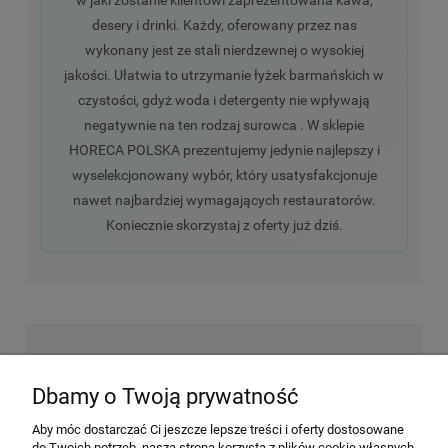
desery i drinki. Każdy, oferowany przez nas
wykonany jest ze stali nierdzewnej o wysokiej
jakości. Ułatwia to utrzymanie łyżek barmańskich w
czystości, gdyż woda i detergenty nie wpływają
negatywnie na ten rodzaj surowca . W sklepie
HORECA POLSKA prezentujemy jedynie najlepszy i
wyselekcjonowany wybór, który usatysfakcjonuje
nawet najbardziej wymagających restauratorów.
Koniecznie skorzystaj z oferty już dziś.
NEWSLETTER
Dbamy o Twoją prywatność
Aby móc dostarczać Ci jeszcze lepsze treści i oferty dostosowane
Wyrażam zgodę na przesyłanie informacji
do Twoich potrzeb, nasza strona korzysta z plików cookie własnych