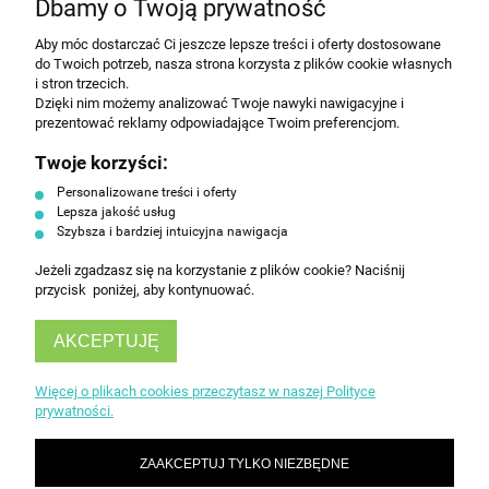
Dbamy o Twoją prywatność
Aby móc dostarczać Ci jeszcze lepsze treści i oferty dostosowane
Wyrażam zgodę na przesyłanie informacji
do Twoich potrzeb, nasza strona korzysta z plików cookie własnych
handlowej na poniższy adres email. Więcej w
i stron trzecich.
Polityce prywatności.
Dzięki nim możemy analizować Twoje nawyki nawigacyjne i
prezentować reklamy odpowiadające Twoim preferencjom.
Twoje korzyści:
ZAPISZ SIĘ
Personalizowane treści i oferty
Lepsza jakość usług
Szybsza i bardziej intuicyjna nawigacja
Jeżeli zgadzasz się na korzystanie z plików cookie? Naciśnij
przycisk poniżej, aby kontynuować.
AKCEPTUJĘ
INFORMACJE
Więcej o plikach cookies przeczytasz w naszej Polityce
prywatności.
OBSŁUGA KLIENTA
ZAAKCEPTUJ TYLKO NIEZBĘDNE