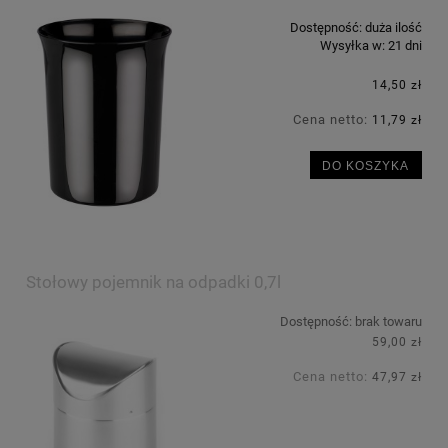
Dostępność:
duża ilość
Wysyłka w:
21 dni
14,50 zł
Cena netto:
11,79 zł
DO KOSZYKA
Stołowy pojemnik na odpadki 0,7l
Dostępność:
brak towaru
59,00 zł
Cena netto:
47,97 zł