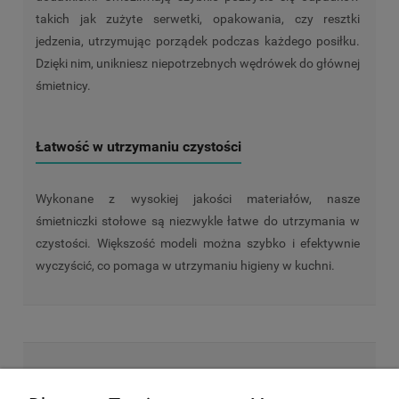
takich jak zużyte serwetki, opakowania, czy resztki
jedzenia, utrzymując porządek podczas każdego posiłku.
Dzięki nim, unikniesz niepotrzebnych wędrówek do głównej
śmietnicy.
Łatwość w utrzymaniu czystości
Wykonane z wysokiej jakości materiałów, nasze
śmietniczki stołowe są niezwykle łatwe do utrzymania w
czystości. Większość modeli można szybko i efektywnie
wyczyścić, co pomaga w utrzymaniu higieny w kuchni.
NEWSLETTER