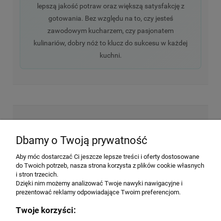
lepszą jakość potraw oraz większą satysfakcję z
gotowania. Bez względu na to, czy jesteś
zawodowym kucharzem, czy pasjonatem
kulinariów, dobry nóż to klucz do sukcesu w każdej
kuchni.
NEWSLETTER
Dbamy o Twoją prywatność
Aby móc dostarczać Ci jeszcze lepsze treści i oferty dostosowane
Wyrażam zgodę na przesyłanie informacji
do Twoich potrzeb, nasza strona korzysta z plików cookie własnych
handlowej na poniższy adres email. Więcej w
i stron trzecich.
Polityce prywatności.
Dzięki nim możemy analizować Twoje nawyki nawigacyjne i
prezentować reklamy odpowiadające Twoim preferencjom.
Twoje korzyści:
ZAPISZ SIĘ