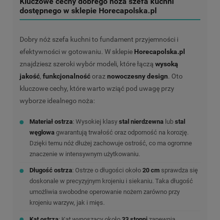
Kluczowe cechy dobrego noża szefa kuchni
dostępnego w sklepie Horecapolska.pl
Dobry nóż szefa kuchni to fundament przyjemności i
efektywności w gotowaniu. W sklepie
Horecapolska.pl
znajdziesz szeroki wybór modeli, które łączą
wysoką
jakość
,
funkcjonalność
oraz
nowoczesny design
. Oto
kluczowe cechy, które warto wziąć pod uwagę przy
wyborze idealnego noża:
Materiał ostrza
: Wysokiej klasy
stal nierdzewna
lub
stal
węglowa
gwarantują trwałość oraz odporność na korozję.
Dzięki temu nóż dłużej zachowuje ostrość, co ma ogromne
znaczenie w intensywnym użytkowaniu.
Długość ostrza
: Ostrze o długości około
20 cm
sprawdza się
doskonale w precyzyjnym krojeniu i siekaniu. Taka długość
umożliwia swobodne operowanie nożem zarówno przy
krojeniu warzyw, jak i mięs.
Kąt ostrza
: Kąt wynoszący około
33 stopni
zapewnia