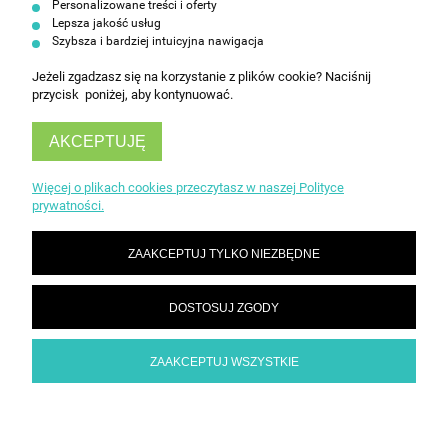
Personalizowane treści i oferty
Lepsza jakość usług
Szybsza i bardziej intuicyjna nawigacja
Jeżeli zgadzasz się na korzystanie z plików cookie? Naciśnij
przycisk poniżej, aby kontynuować.
AKCEPTUJĘ
INFORMACJE
Więcej o plikach cookies przeczytasz w naszej Polityce
prywatności.
OBSŁUGA KLIENTA
ZAAKCEPTUJ TYLKO NIEZBĘDNE
DOSTOSUJ ZGODY
ZAAKCEPTUJ WSZYSTKIE
POKAŻ PEŁNĄ WERSJĘ STRONY