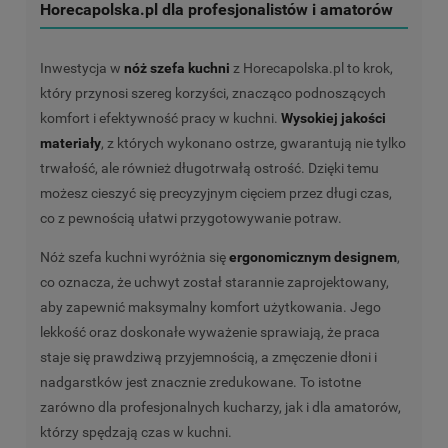
Horecapolska.pl dla profesjonalistów i amatorów
Inwestycja w
nóż szefa kuchni
z Horecapolska.pl to krok,
który przynosi szereg korzyści, znacząco podnoszących
komfort i efektywność pracy w kuchni.
Wysokiej jakości
materiały
, z których wykonano ostrze, gwarantują nie tylko
trwałość, ale również długotrwałą ostrość. Dzięki temu
możesz cieszyć się precyzyjnym cięciem przez długi czas,
co z pewnością ułatwi przygotowywanie potraw.
Nóż szefa kuchni wyróżnia się
ergonomicznym designem
,
co oznacza, że uchwyt został starannie zaprojektowany,
aby zapewnić maksymalny komfort użytkowania. Jego
lekkość oraz doskonałe wyważenie sprawiają, że praca
staje się prawdziwą przyjemnością, a zmęczenie dłoni i
nadgarstków jest znacznie zredukowane. To istotne
zarówno dla profesjonalnych kucharzy, jak i dla amatorów,
którzy spędzają czas w kuchni.