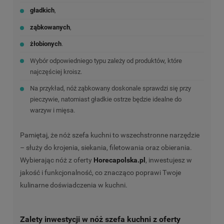
gładkich
,
ząbkowanych
,
żłobionych
.
Wybór odpowiedniego typu zależy od produktów, które
najczęściej kroisz.
Na przykład, nóż ząbkowany doskonale sprawdzi się przy
pieczywie, natomiast gładkie ostrze będzie idealne do
warzyw i mięsa.
Pamiętaj, że nóż szefa kuchni to wszechstronne narzędzie
– służy do krojenia, siekania, filetowania oraz obierania.
Wybierając nóż z oferty
Horecapolska.pl
, inwestujesz w
jakość i funkcjonalność, co znacząco poprawi Twoje
kulinarne doświadczenia w kuchni.
Zalety inwestycji w nóż szefa kuchni z oferty