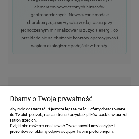
elementem nowoczesnych biznesów
gastronomicznych. Nowoczesne modele
charakteryzują się wysoką wydajnością przy
jednoczesnym minimalizowaniu zużycia energii, co
przekłada się na obniżenie kosztów operacyjnych i
wspiera ekologiczne podejście w branży.
NEWSLETTER
Dbamy o Twoją prywatność
Aby móc dostarczać Ci jeszcze lepsze treści i oferty dostosowane
Wyrażam zgodę na przesyłanie informacji
do Twoich potrzeb, nasza strona korzysta z plików cookie własnych
handlowej na poniższy adres email. Więcej w
i stron trzecich.
Polityce prywatności.
Dzięki nim możemy analizować Twoje nawyki nawigacyjne i
prezentować reklamy odpowiadające Twoim preferencjom.