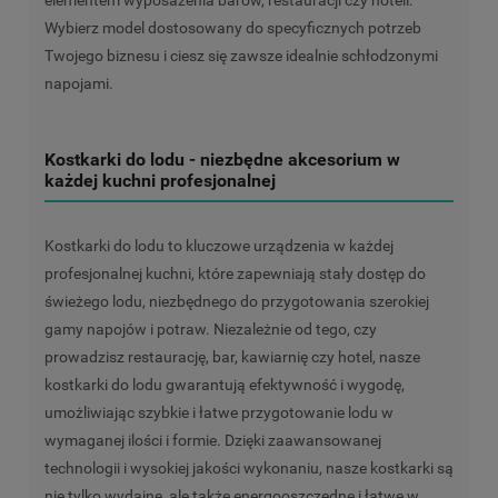
elementem wyposażenia barów, restauracji czy hoteli.
Wybierz model dostosowany do specyficznych potrzeb
Twojego biznesu i ciesz się zawsze idealnie schłodzonymi
napojami.
Kostkarki do lodu - niezbędne akcesorium w
każdej kuchni profesjonalnej
Kostkarki do lodu to kluczowe urządzenia w każdej
profesjonalnej kuchni, które zapewniają stały dostęp do
świeżego lodu, niezbędnego do przygotowania szerokiej
gamy napojów i potraw. Niezależnie od tego, czy
prowadzisz restaurację, bar, kawiarnię czy hotel, nasze
kostkarki do lodu gwarantują efektywność i wygodę,
umożliwiając szybkie i łatwe przygotowanie lodu w
wymaganej ilości i formie. Dzięki zaawansowanej
technologii i wysokiej jakości wykonaniu, nasze kostkarki są
nie tylko wydajne, ale także energooszczędne i łatwe w