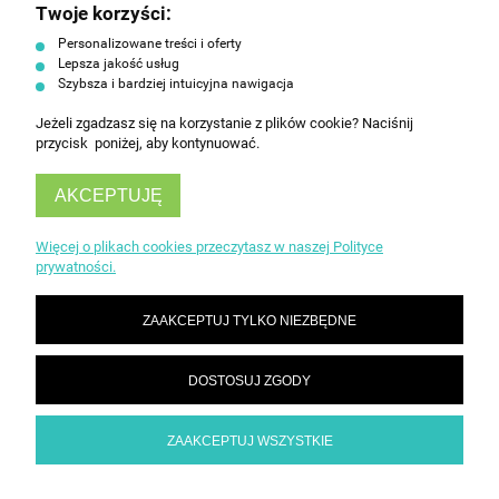
Twoje korzyści:
ZAPISZ SIĘ
Personalizowane treści i oferty
Lepsza jakość usług
Szybsza i bardziej intuicyjna nawigacja
Jeżeli zgadzasz się na korzystanie z plików cookie? Naciśnij
przycisk poniżej, aby kontynuować.
AKCEPTUJĘ
INFORMACJE
Więcej o plikach cookies przeczytasz w naszej Polityce
prywatności.
OBSŁUGA KLIENTA
ZAAKCEPTUJ TYLKO NIEZBĘDNE
DOSTOSUJ ZGODY
ZAAKCEPTUJ WSZYSTKIE