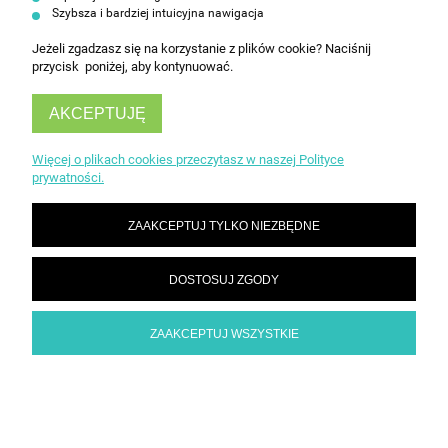
Szybsza i bardziej intuicyjna nawigacja
Jeżeli zgadzasz się na korzystanie z plików cookie? Naciśnij
przycisk poniżej, aby kontynuować.
AKCEPTUJĘ
INFORMACJE
Więcej o plikach cookies przeczytasz w naszej Polityce
prywatności.
OBSŁUGA KLIENTA
ZAAKCEPTUJ TYLKO NIEZBĘDNE
DOSTOSUJ ZGODY
ZAAKCEPTUJ WSZYSTKIE
POKAŻ PEŁNĄ WERSJĘ STRONY
Sklep internetowy Shoper Premium