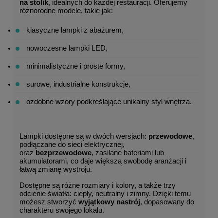
na stolik
, idealnych do każdej restauracji. Oferujemy 
różnorodne modele, takie jak:
klasyczne lampki z abażurem,
nowoczesne lampki LED,
minimalistyczne i proste formy,
surowe, industrialne konstrukcje,
ozdobne wzory podkreślające unikalny styl wnętrza.
Lampki dostępne są w dwóch wersjach: 
przewodowe
, 
podłączane do sieci elektrycznej, 
oraz 
bezprzewodowe
, zasilane bateriami lub 
akumulatorami, co daje większą swobodę aranżacji i 
łatwą zmianę wystroju.
Dostępne są różne rozmiary i kolory, a także trzy 
odcienie światła: ciepły, neutralny i zimny. Dzięki temu 
możesz stworzyć 
wyjątkowy nastrój
, dopasowany do 
charakteru swojego lokalu.