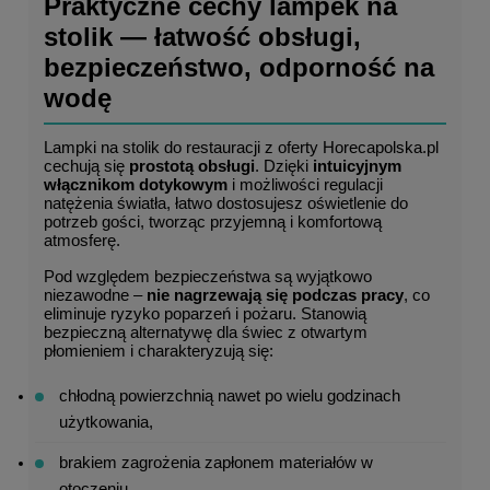
Praktyczne cechy lampek na 
stolik — łatwość obsługi, 
bezpieczeństwo, odporność na 
wodę
Lampki na stolik do restauracji z oferty Horecapolska.pl 
cechują się 
prostotą obsługi
. Dzięki 
intuicyjnym 
włącznikom dotykowym
 i możliwości regulacji 
natężenia światła, łatwo dostosujesz oświetlenie do 
potrzeb gości, tworząc przyjemną i komfortową 
atmosferę.
Pod względem bezpieczeństwa są wyjątkowo 
niezawodne – 
nie nagrzewają się podczas pracy
, co 
eliminuje ryzyko poparzeń i pożaru. Stanowią 
bezpieczną alternatywę dla świec z otwartym 
płomieniem i charakteryzują się:
chłodną powierzchnią nawet po wielu godzinach 
użytkowania,
brakiem zagrożenia zapłonem materiałów w 
otoczeniu,