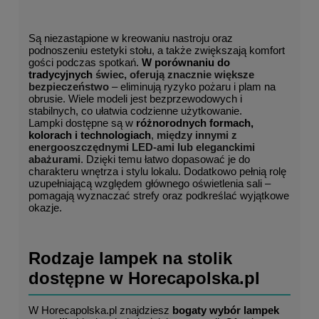
Są niezastąpione w kreowaniu nastroju oraz 
podnoszeniu estetyki stołu, a także zwiększają komfort 
gości podczas spotkań. 
W porównaniu do 
tradycyjnych
 świec
, oferują znacznie większe 
bezpieczeństwo
 – eliminują ryzyko pożaru i plam na 
obrusie. Wiele modeli jest bezprzewodowych i 
stabilnych, co ułatwia codzienne użytkowanie.
Lampki dostępne są w 
różnorodnych formach, 
kolorach i technologiach
,
 między innymi z 
energooszczędnymi LED-ami lub eleganckimi 
abażurami
. Dzięki temu łatwo dopasować je do 
charakteru wnętrza i stylu lokalu. Dodatkowo pełnią rolę 
uzupełniającą względem głównego oświetlenia sali – 
pomagają wyznaczać strefy oraz podkreślać wyjątkowe 
okazje.
Rodzaje lampek na stolik 
dostępne w Horecapolska.pl
W Horecapolska.pl znajdziesz 
bogaty wybór lampek 