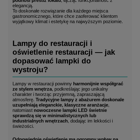
podnosi prestiż lokalu
, łącząc funkcjonalność z 
elegancją.
To doskonałe rozwiązanie dla każdego miejsca 
gastronomicznego, które chce zaoferować klientom 
wyjątkowy klimat i estetykę na najwyższym poziomie.
Lampy do restauracji i 
oświetlenie restauracji — jak 
dopasować lampki do 
wystroju?
Lampy w restauracji powinny 
harmonijnie współgrać 
ze stylem wnętrza
, podkreślając jego unikalny 
charakter i tworząc przyjemną, zapraszającą 
atmosferę. 
Tradycyjne lampy z abażurem doskonale 
uzupełniają eleganckie, klasyczne aranżacje
, 
natomiast 
nowoczesne lampki LED świetnie 
sprawdzą się w minimalistycznych lub 
industrialnych wnętrzach
, dodając im lekkości i 
świeżości.
Odpowiednie oświetlenie ma ogromny wpływ na 