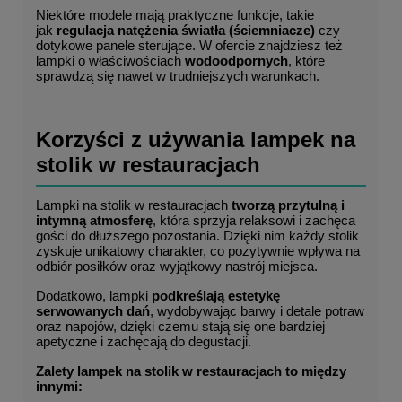
Niektóre modele mają praktyczne funkcje, takie 
jak 
regulacja natężenia światła (ściemniacze)
 czy 
dotykowe panele sterujące. W ofercie znajdziesz też 
lampki o właściwościach 
wodoodpornych
, które 
sprawdzą się nawet w trudniejszych warunkach.
Korzyści z używania lampek na 
stolik w restauracjach
Lampki na stolik w restauracjach 
tworzą przytulną i 
intymną atmosferę
, która sprzyja relaksowi i zachęca 
gości do dłuższego pozostania. Dzięki nim każdy stolik 
zyskuje unikatowy charakter, co pozytywnie wpływa na 
odbiór posiłków oraz wyjątkowy nastrój miejsca.
Dodatkowo, lampki 
podkreślają estetykę 
serwowanych dań
, wydobywając barwy i detale potraw 
oraz napojów, dzięki czemu stają się one bardziej 
apetyczne i zachęcają do degustacji.
Zalety lampek na stolik w restauracjach to między 
innymi: