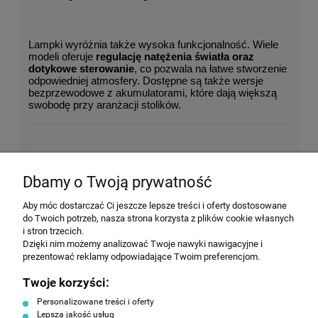
Lampki wyróżnia także wysoka funkcjonalność. Wiele 
modeli oferuje 
regulację natężenia światła oraz 
dotykowe sterowanie
, co pozwala na łatwe stworzenie 
odpowiedniej atmosfery. Dostępne są także wersje 
bezprzewodowe z akumulatorami, które dają większą 
swobodę przy aranżacji stolików.
NEWSLETTER
Dbamy o Twoją prywatność
Wyrażam zgodę na przesyłanie informacji handlowej na
Aby móc dostarczać Ci jeszcze lepsze treści i oferty dostosowane
poniższy adres email. Więcej w Polityce prywatności.
do Twoich potrzeb, nasza strona korzysta z plików cookie własnych
i stron trzecich.
Dzięki nim możemy analizować Twoje nawyki nawigacyjne i
prezentować reklamy odpowiadające Twoim preferencjom.
ZAPISZ SIĘ
Twoje korzyści:
Personalizowane treści i oferty
Lepsza jakość usług