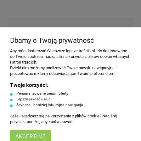
NEWSLETTER
Dbamy o Twoją prywatność
Aby móc dostarczać Ci jeszcze lepsze treści i oferty dostosowane
Wyrażam zgodę na przesyłanie informacji
do Twoich potrzeb, nasza strona korzysta z plików cookie własnych
handlowej na poniższy adres email. Więcej w
i stron trzecich.
Polityce prywatności.
Dzięki nim możemy analizować Twoje nawyki nawigacyjne i
prezentować reklamy odpowiadające Twoim preferencjom.
Twoje korzyści:
ZAPISZ SIĘ
Personalizowane treści i oferty
Lepsza jakość usług
Szybsza i bardziej intuicyjna nawigacja
Jeżeli zgadzasz się na korzystanie z plików cookie? Naciśnij
przycisk poniżej, aby kontynuować.
AKCEPTUJĘ
INFORMACJE