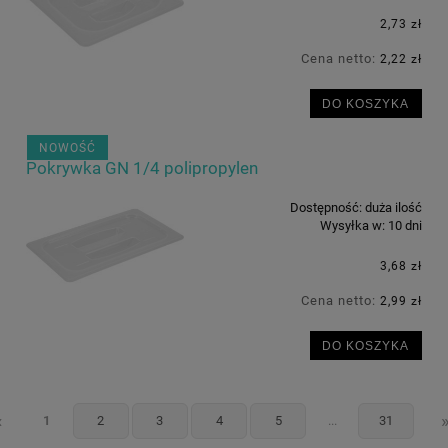
2,73 zł
Cena netto:
2,22 zł
DO KOSZYKA
NOWOŚĆ
Pokrywka GN 1/4 polipropylen
Dostępność:
duża ilość
Wysyłka w:
10 dni
3,68 zł
Cena netto:
2,99 zł
DO KOSZYKA
«
1
2
3
4
5
...
31