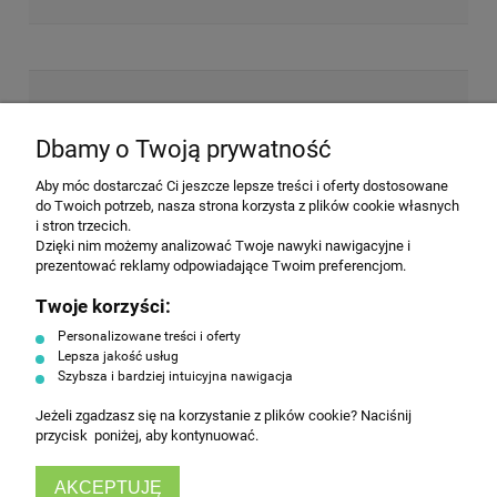
NEWSLETTER
Dbamy o Twoją prywatność
Aby móc dostarczać Ci jeszcze lepsze treści i oferty dostosowane
Wyrażam zgodę na przesyłanie informacji
do Twoich potrzeb, nasza strona korzysta z plików cookie własnych
handlowej na poniższy adres email. Więcej w
i stron trzecich.
Polityce prywatności.
Dzięki nim możemy analizować Twoje nawyki nawigacyjne i
prezentować reklamy odpowiadające Twoim preferencjom.
Twoje korzyści:
ZAPISZ SIĘ
Personalizowane treści i oferty
Lepsza jakość usług
Szybsza i bardziej intuicyjna nawigacja
Jeżeli zgadzasz się na korzystanie z plików cookie? Naciśnij
przycisk poniżej, aby kontynuować.
AKCEPTUJĘ