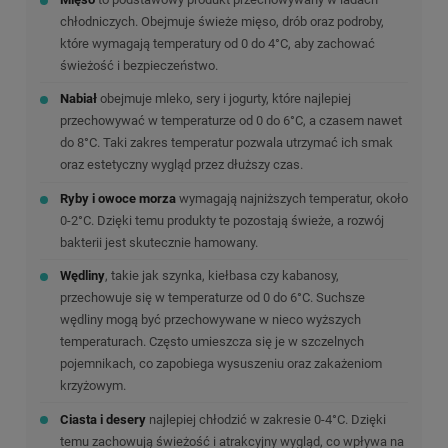
chłodniczych. Obejmuje świeże mięso, drób oraz podroby,
które wymagają temperatury od 0 do 4°C, aby zachować
świeżość i bezpieczeństwo.
Nabiał
obejmuje mleko, sery i jogurty, które najlepiej
przechowywać w temperaturze od 0 do 6°C, a czasem nawet
do 8°C. Taki zakres temperatur pozwala utrzymać ich smak
oraz estetyczny wygląd przez dłuższy czas.
Ryby i owoce morza
wymagają najniższych temperatur, około
0-2°C. Dzięki temu produkty te pozostają świeże, a rozwój
bakterii jest skutecznie hamowany.
Wędliny
, takie jak szynka, kiełbasa czy kabanosy,
przechowuje się w temperaturze od 0 do 6°C. Suchsze
wędliny mogą być przechowywane w nieco wyższych
temperaturach. Często umieszcza się je w szczelnych
pojemnikach, co zapobiega wysuszeniu oraz zakażeniom
krzyżowym.
Ciasta i desery
najlepiej chłodzić w zakresie 0-4°C. Dzięki
temu zachowują świeżość i atrakcyjny wygląd, co wpływa na