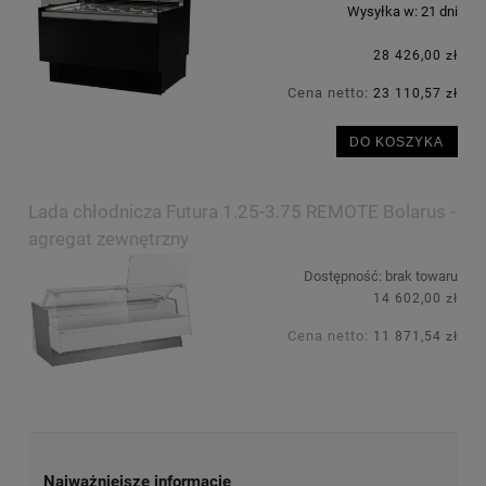
Wysyłka w:
21 dni
28 426,00 zł
Cena netto:
23 110,57 zł
DO KOSZYKA
Lada chłodnicza Futura 1.25-3.75 REMOTE Bolarus -
agregat zewnętrzny
Dostępność:
brak towaru
14 602,00 zł
Cena netto:
11 871,54 zł
Najważniejsze informacje